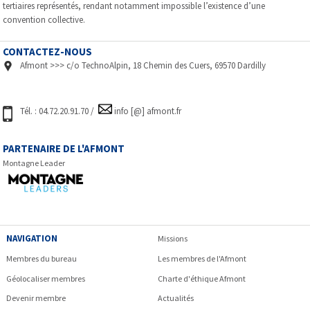
tertiaires représentés, rendant notamment impossible l’existence d’une
convention collective.
CONTACTEZ-NOUS
Afmont >>> c/o TechnoAlpin, 18 Chemin des Cuers, 69570 Dardilly
Tél. : 04.72.20.91.70 /
info [@] afmont.fr
PARTENAIRE DE L'AFMONT
Montagne Leader
NAVIGATION
Missions
Membres du bureau
Les membres de l'Afmont
Géolocaliser membres
Charte d'éthique Afmont
Devenir membre
Actualités