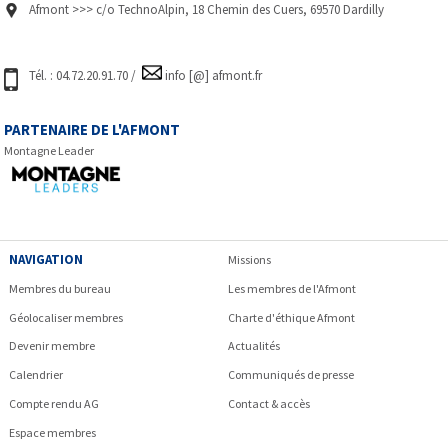
Afmont >>> c/o TechnoAlpin, 18 Chemin des Cuers, 69570 Dardilly
Tél. : 04.72.20.91.70 /
info [@] afmont.fr
PARTENAIRE DE L'AFMONT
Montagne Leader
NAVIGATION
Missions
Membres du bureau
Les membres de l'Afmont
Géolocaliser membres
Charte d'éthique Afmont
Devenir membre
Actualités
Calendrier
Communiqués de presse
Compte rendu AG
Contact & accès
Espace membres