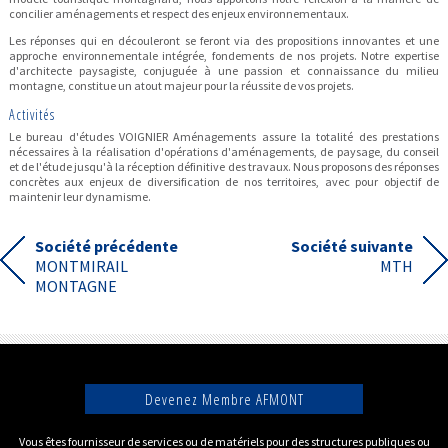
concilier aménagements et respect des enjeux environnementaux.
Les réponses qui en découleront se feront via des propositions innovantes et une
approche environnementale intégrée, fondements de nos projets. Notre expertise
d'architecte paysagiste, conjuguée à une passion et connaissance du milieu
montagne, constitue un atout majeur pour la réussite de vos projets.
Activités
Le bureau d'études VOIGNIER Aménagements assure la totalité des prestations
nécessaires à la réalisation d'opérations d'aménagements, de paysage, du conseil
et de l'étude jusqu'à la réception définitive des travaux. Nous proposons des réponses
concrètes aux enjeux de diversification de nos territoires, avec pour objectif de
maintenir leur dynamisme.
Société précédente
Société suivante
MONTMIRAIL
MTH
MONTAGNE
Devenez Membre AFMONT
Vous êtes fournisseur de services ou de matériels pour des structures publiques ou