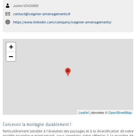
Julien VOIGNIER
contact@voignier-amenagements.fr
https://www.linkedin.com/company/voignier-amenagements/
+
−
Leaflet
| données ©
OpenStreetMap
Concevoir la montagne durablement !
Particulièrement sensible à l'évolution des paysages et à la diversification de notre
modèle touristique montagnard, nous apportons notre réflexion à la manière de