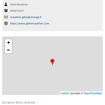
Gilles Mouthon
0450735227
mouthon.gilles@orange.fr
https://www.gillesmouthon.com
+
−
Leaflet
| données ©
OpenStreetMap
Un savoir-faire reconnu