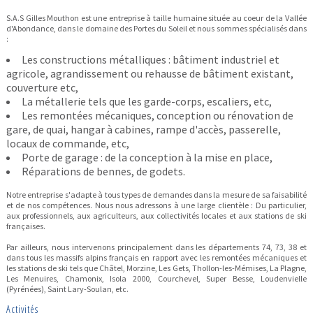
S.A.S Gilles Mouthon est une entreprise à taille humaine située au coeur de la Vallée
d'Abondance, dans le domaine des Portes du Soleil et nous sommes spécialisés dans
:
Les constructions métalliques : bâtiment industriel et
agricole, agrandissement ou rehausse de bâtiment existant,
couverture etc,
La métallerie tels que les garde-corps, escaliers, etc,
Les remontées mécaniques, conception ou rénovation de
gare, de quai, hangar à cabines, rampe d'accès, passerelle,
locaux de commande, etc,
Porte de garage : de la conception à la mise en place,
Réparations de bennes, de godets.
Notre entreprise s'adapte à tous types de demandes dans la mesure de sa faisabilité
et de nos compétences. Nous nous adressons à une large clientèle : Du particulier,
aux professionnels, aux agriculteurs, aux collectivités locales et aux stations de ski
françaises.
Par ailleurs, nous intervenons principalement dans les départements 74, 73, 38 et
dans tous les massifs alpins français en rapport avec les remontées mécaniques et
les stations de ski tels que Châtel, Morzine, Les Gets, Thollon-les-Mémises, La Plagne,
Les Menuires, Chamonix, Isola 2000, Courchevel, Super Besse, Loudenvielle
(Pyrénées), Saint Lary-Soulan, etc.
Activités