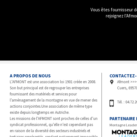
Vous êtes fournisseur d
rejoignez l’Afmon
A PROPOS DE NOUS
CONTACTEZ
L’AFMONT est une association loi 1901 créée en 2008.
Afmont >>>
Son but principal est de regrouper les entreprises
Cuers, 69570
fournissant des matériels et services pour
l’aménagement de la montagne en vue de mener des
Tél. : 04.72.
actions conjointes.Une association de même type
existe depuis longtemps en Autriche.
PARTENAIRE 
Les missions de l’AFMONT sont proches de celles d’un
syndicat professionnel, qu’elle n’est cependant pas
Montagne Leade
en raison de la diversité des secteurs industriels et
tertiaires représentés, rendant notamment impossible