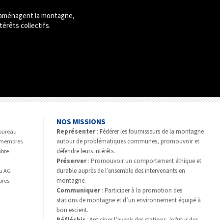
i aménagent la montagne,
térêts collectifs.
NOS MISSIONS
Représenter
: Fédérer les fournisseurs de la montagne
bureau
autour de problématiques communes, promouvoir et
r membres
défendre leurs intérêts.
bre
Préserver
: Promouvoir un comportement éthique et
durable auprès de l’ensemble des intervenants en
u AG
montagne.
bres
Communiquer
: Participer à la promotion des
stations de montagne et d’un environnement équipé à
bon escient.
Réfléchir
: Anticiper l’avenir des stations, le futur des