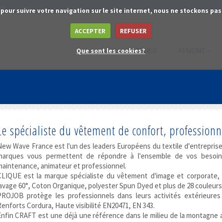
ne
 pour suivre votre navigation sur le site internet, nous ne stockons p
ACCEPTER
REFUSER
Que sont les cookies?
ACCUEIL
AFMONT
Le spécialiste du vêtement de confort, professionn
New Wave France est l'un des leaders Européens du textile d'entrepris
marques vous permettent de répondre à l'ensemble de vos besoins
maintenance, animateur et professionnel.
CLIQUE est la marque spécialiste du vêtement d'image et corporate,
avage 60°, Coton Organique, polyester Spun Dyed et plus de 28 couleurs
PROJOB protège les professionnels dans leurs activités extérieures /
enforts Cordura, Haute visibilité EN20471, EN 343.
Enfin CRAFT est une déjà une référence dans le milieu de la montagne 