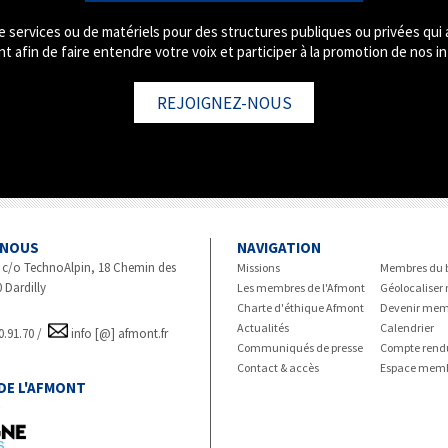
e services ou de matériels pour des structures publiques ou privées qu
t afin de faire entendre votre voix et participer à la promotion de nos in
REJOIGNEZ-NOUS
-NOUS
NAVIGATION
 c/o TechnoAlpin, 18 Chemin des
Missions
Membres du 
 Dardilly
Les membres de l'Afmont
Géolocalise
Charte d'éthique Afmont
Devenir mem
Actualités
Calendrier
20.91.70 /
info [@] afmont.fr
Communiqués de presse
Compte rend
Contact & accès
Espace mem
DE L'AFMONT
r