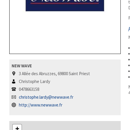
D
F
NEW WAVE
3 Allée des Abruzzes, 69800 Saint Priest
Christophe Lardy
N
0478663158
4
christophe.lardy@newwave.fr
http://www.newwave.fr
+