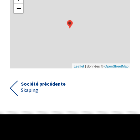
−
Leaflet
| données ©
OpenStreetMap
Société précédente
Skaping