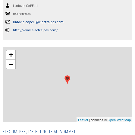
Ludovic CAPELLI
0476809130
ludovic.capelli@electralpes.com
http://www.electralpes.com/
+
−
Leaflet
| données ©
OpenStreetMap
ELECTRALPES, L'ELECTRICITE AU SOMMET