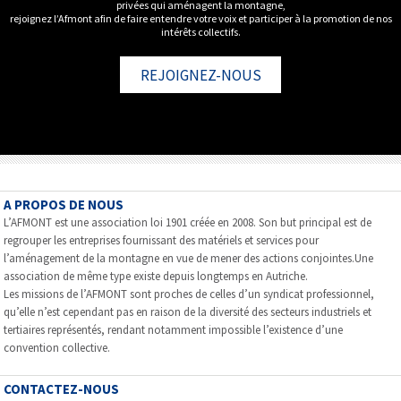
privées qui aménagent la montagne,
rejoignez l’Afmont afin de faire entendre votre voix et participer à la promotion de nos
intérêts collectifs.
REJOIGNEZ-NOUS
A PROPOS DE NOUS
L’AFMONT est une association loi 1901 créée en 2008. Son but principal est de
regrouper les entreprises fournissant des matériels et services pour
l’aménagement de la montagne en vue de mener des actions conjointes.Une
association de même type existe depuis longtemps en Autriche.
Les missions de l’AFMONT sont proches de celles d’un syndicat professionnel,
qu’elle n’est cependant pas en raison de la diversité des secteurs industriels et
tertiaires représentés, rendant notamment impossible l’existence d’une
convention collective.
CONTACTEZ-NOUS