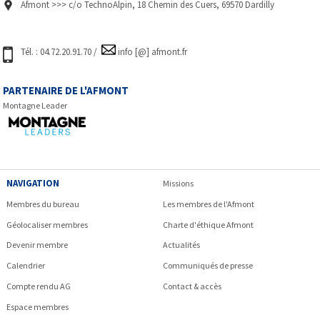
Afmont >>> c/o TechnoAlpin, 18 Chemin des Cuers, 69570 Dardilly
Tél. : 04.72.20.91.70 /
info [@] afmont.fr
PARTENAIRE DE L'AFMONT
Montagne Leader
NAVIGATION
Missions
Membres du bureau
Les membres de l'Afmont
Géolocaliser membres
Charte d'éthique Afmont
Devenir membre
Actualités
Calendrier
Communiqués de presse
Compte rendu AG
Contact & accès
Espace membres